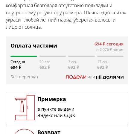
комфортная благодаря отсутствию подкладки и
внутреннему регулятору размера. Шляпа «Джессика»
украсит любой летний наряд, уберегая волосы и
лицо от солнца.
694 ₽
сегодня
Оплата частями
и
2 076 ₽
потом
Сегодня
20 авг
3 сен
17 сен
694 ₽
692 ₽
692 ₽
692 ₽
Без переплат
или
Примерка
в пункте выдачи
Яндекс или СДЭК
Возврат