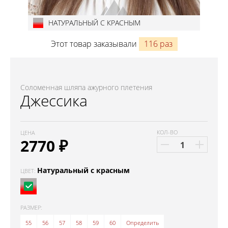
НАТУРАЛЬНЫЙ С КРАСНЫМ
Этот товар заказывали
116 раз
Соломенная шляпа ажурного плетения
Джессика
КОЛ-ВО
ЦЕНА
2770
₽
Натуральный с красным
ЦВЕТ:
РАЗМЕР:
55
56
57
58
59
60
Определить