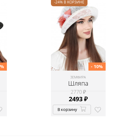
-24% В КОРЗИНЕ
0%
- 10%
ЗЕМФИРА
Шляпа
2770 ₽
2493
₽
В корзину