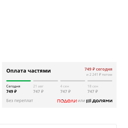
749 ₽
сегодня
Оплата частями
и
2 241 ₽
потом
Сегодня
21 авг
4 сен
18 сен
749 ₽
747 ₽
747 ₽
747 ₽
Без переплат
или