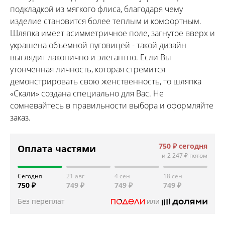
подкладкой из мягкого флиса, благодаря чему
изделие становится более теплым и комфортным.
Шляпка имеет асимметричное поле, загнутое вверх и
украшена объемной пуговицей - такой дизайн
выглядит лаконично и элегантно. Если Вы
утонченная личность, которая стремится
демонстрировать свою женственность, то шляпка
«Скали» создана специально для Вас. Не
сомневайтесь в правильности выбора и оформляйте
заказ.
750 ₽
сегодня
Оплата частями
и
2 247 ₽
потом
Сегодня
21 авг
4 сен
18 сен
750 ₽
749 ₽
749 ₽
749 ₽
Без переплат
или