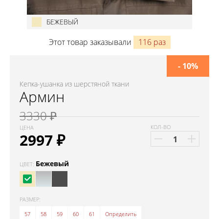
БЕЖЕВЫЙ
Этот товар заказывали
116 раз
- 10%
Кепка-ушанка из шерстяной ткани
Армин
3330 ₽
КОЛ-ВО
ЦЕНА
2997
₽
Бежевый
ЦВЕТ:
РАЗМЕР:
57
58
59
60
61
Определить