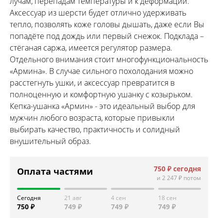
лучам, перепадам температуры и к деформации.
Аксессуар из шерсти будет отлично удерживать
тепло, позволять коже головы дышать, даже если Вы
попадёте под дождь или первый снежок. Подклада –
стёганая саржа, имеется регулятор размера.
Отдельного внимания стоит многофункциональность
«Армина». В случае сильного похолодания можно
расстегнуть ушки, и аксессуар превратится в
полноценную и комфортную ушанку с козырьком.
Кепка-ушанка «Армин» - это идеальный выбор для
мужчин любого возраста, которые привыкли
выбирать качество, практичность и солидный
внушительный образ.
750 ₽
сегодня
Оплата частями
и
2 247 ₽
потом
Сегодня
21 авг
4 сен
18 сен
750 ₽
749 ₽
749 ₽
749 ₽