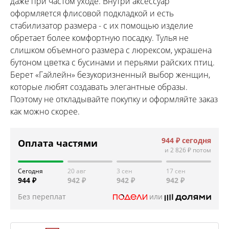
даже при частом уходе. Внутри аксессуар
оформляется флисовой подкладкой и есть
стабилизатор размера - с их помощью изделие
обретает более комфортную посадку. Тулья не
слишком объемного размера с люрексом, украшена
бутоном цветка с бусинами и перьями райских птиц.
Берет «Гайлейн» безукоризненный выбор женщин,
которые любят создавать элегантные образы.
Поэтому не откладывайте покупку и оформляйте заказ
как можно скорее.
944 ₽
сегодня
Оплата частями
и
2 826 ₽
потом
Сегодня
20 авг
3 сен
17 сен
944 ₽
942 ₽
942 ₽
942 ₽
Без переплат
или