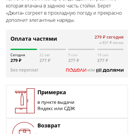
которая втачана в заднюю часть стойки. Берет
«Джита» согреет в прохладную погоду и прекрасно
дополнит элегантные наряды.
279 ₽
сегодня
Оплата частями
и
831 ₽
потом
Сегодня
22 авг
5 сен
19 сен
279 ₽
277 ₽
277 ₽
277 ₽
Без переплат
или
Примерка
в пункте выдачи
Яндекс или СДЭК
Возврат