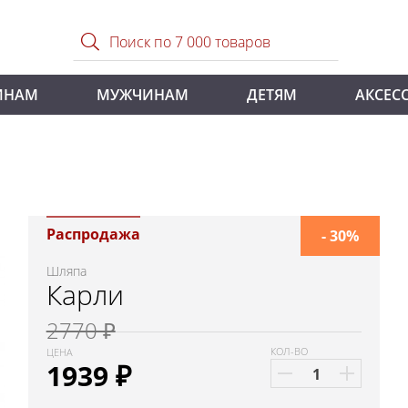
ИНАМ
МУЖЧИНАМ
ДЕТЯМ
АКСЕС
и
Распродажа
- 30%
Шляпа
Карли
2770 ₽
КОЛ-ВО
ЦЕНА
1939
₽