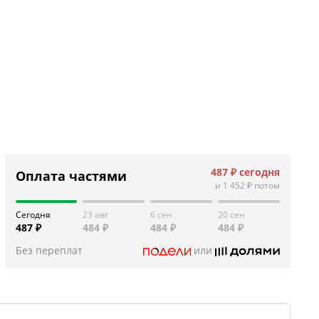
487 ₽
сегодня
Оплата частями
и
1 452 ₽
потом
Сегодня
23 авг
6 сен
20 сен
487 ₽
484 ₽
484 ₽
484 ₽
Без переплат
или