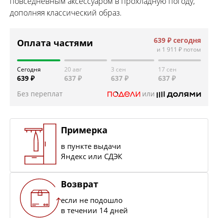
повседневным аксессуаром в прохладную погоду,
дополняя классический образ.
639 ₽
сегодня
Оплата частями
и
1 911 ₽
потом
Сегодня
20 авг
3 сен
17 сен
639 ₽
637 ₽
637 ₽
637 ₽
Без переплат
или
Примерка
в пункте выдачи
Яндекс или СДЭК
Возврат
если не подошло
в течении 14 дней