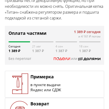
призваны нести декоративную функцию, но при
необходимости их можно снять. Оригинальная кепка
«Титан» снабжена регулятором размера и подшита
подкладкой из стеганой саржи.
1 389 ₽
сегодня
Оплата частями
и
4 161 ₽
потом
Сегодня
21 авг
4 сен
18 сен
1 389 ₽
1 387 ₽
1 387 ₽
1 387 ₽
Без переплат
или
Примерка
в пункте выдачи
Яндекс или СДЭК
Возврат