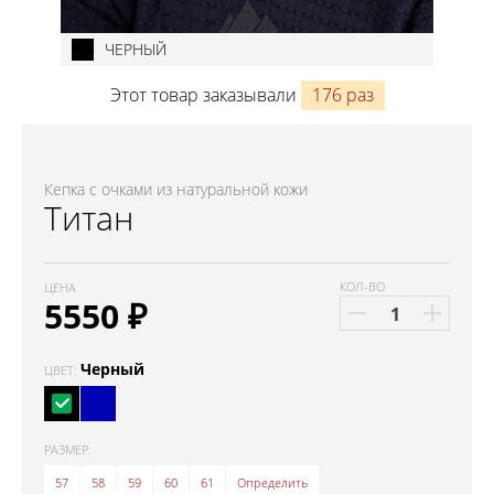
ЧЕРНЫЙ
Этот товар заказывали
176 раз
Кепка с очками из натуральной кожи
Титан
КОЛ-ВО
ЦЕНА
5550
₽
Черный
ЦВЕТ:
РАЗМЕР:
57
58
59
60
61
Определить