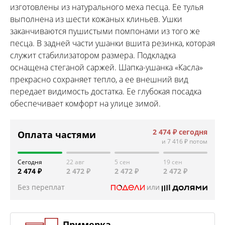
изготовлены из натурального меха песца. Ее тулья
выполнена из шести кожаных клиньев. Ушки
заканчиваются пушистыми помпонами из того же
песца. В задней части ушанки вшита резинка, которая
служит стабилизатором размера. Подкладка
оснащена стеганой саржей. Шапка-ушанка «Касла»
прекрасно сохраняет тепло, а ее внешний вид
передает видимость достатка. Ее глубокая посадка
обеспечивает комфорт на улице зимой.
2 474 ₽
сегодня
Оплата частями
и
7 416 ₽
потом
Сегодня
22 авг
5 сен
19 сен
2 474 ₽
2 472 ₽
2 472 ₽
2 472 ₽
Без переплат
или
Примерка