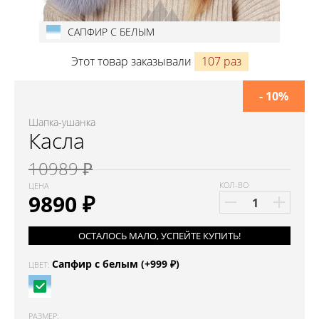
САПФИР С БЕЛЫМ
Этот товар заказывали
107 раз
- 10%
Шапка-ушанка
Касла
10989 ₽
КОЛ-ВО
ЦЕНА
9890
₽
ОСТАЛОСЬ МАЛО, УСПЕЙТЕ КУПИТЬ!
Сапфир с белым (+999 ₽)
ЦВЕТ:
РАЗМЕР: