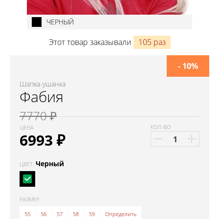
ЧЕРНЫЙ
Этот товар заказывали
105 раз
- 10%
Шапка-ушанка
Фабия
7770 ₽
КОЛ-ВО
ЦЕНА
6993
₽
Черный
ЦВЕТ:
РАЗМЕР:
55
56
57
58
59
Определить