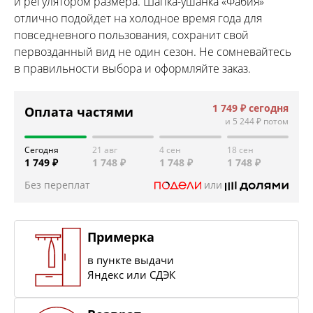
и регулятором размера. Шапка-ушанка «Фабия»
отлично подойдет на холодное время года для
повседневного пользования, сохранит свой
первозданный вид не один сезон. Не сомневайтесь
в правильности выбора и оформляйте заказ.
1 749 ₽
сегодня
Оплата частями
и
5 244 ₽
потом
Сегодня
21 авг
4 сен
18 сен
1 749 ₽
1 748 ₽
1 748 ₽
1 748 ₽
Без переплат
или
Примерка
в пункте выдачи
Яндекс или СДЭК