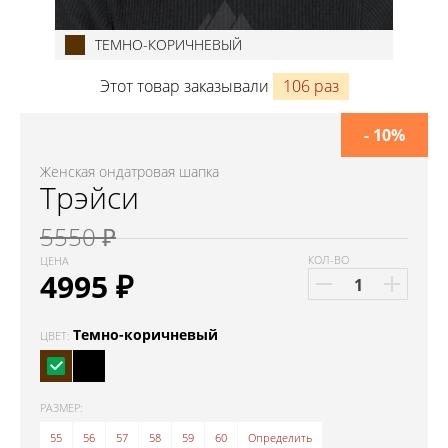
ТЕМНО-КОРИЧНЕВЫЙ
Этот товар заказывали
106 раз
- 10%
Женская ондатровая шапка
Трэйси
5550 ₽
КОЛ-ВО
ЦЕНА
4995
₽
Темно-коричневый
ЦВЕТ:
РАЗМЕР:
55
56
57
58
59
60
Определить