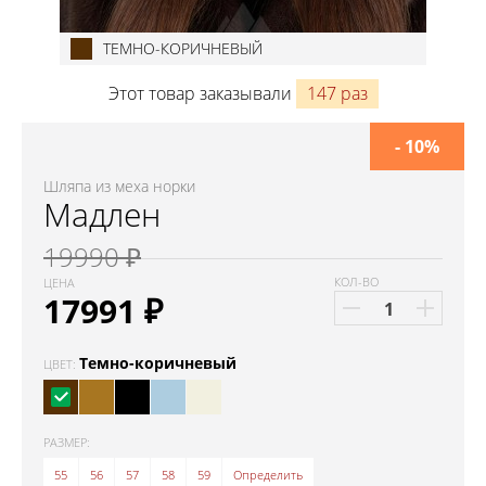
ТЕМНО-КОРИЧНЕВЫЙ
Этот товар заказывали
147 раз
- 10%
Шляпа из меха норки
Мадлен
19990 ₽
КОЛ-ВО
ЦЕНА
17991
₽
Темно-коричневый
ЦВЕТ:
РАЗМЕР:
55
56
57
58
59
Определить