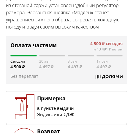
из стеганой саржи установлен удобный регулятор
размера. Элегантная шляпка «Мадлен» станет
украшением зимнего образа, согревая в холодную
погоду и радуя своим высоким качеством
4 500 ₽
сегодня
Оплата частями
и
13 491 ₽
потом
Сегодня
20 авг
3 сен
17 сен
4 500 ₽
4 497 ₽
4 497 ₽
4 497 ₽
Без переплат
Примерка
в пункте выдачи
Яндекс или СДЭК
Возврат