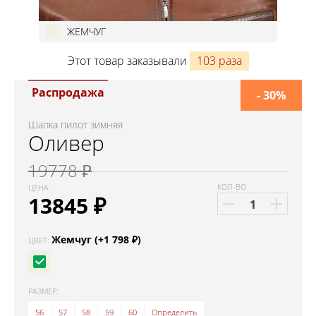
ЖЕМЧУГ
Этот товар заказывали
103 раза
Распродажа
- 30%
Шапка пилот зимняя
Оливер
19778 ₽
КОЛ-ВО
ЦЕНА
13845
₽
Жемчуг (+1 798 ₽)
ЦВЕТ:
РАЗМЕР:
56
57
58
59
60
Определить