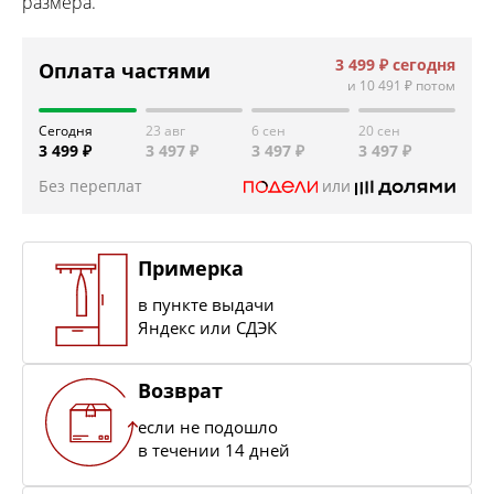
размера.
3 499 ₽
сегодня
Оплата частями
и
10 491 ₽
потом
Сегодня
23 авг
6 сен
20 сен
3 499 ₽
3 497 ₽
3 497 ₽
3 497 ₽
Без переплат
или
Примерка
в пункте выдачи
Яндекс или СДЭК
Возврат
если не подошло
в течении 14 дней