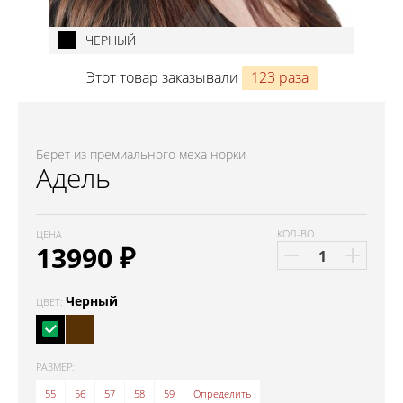
ЧЕРНЫЙ
Этот товар заказывали
123 раза
Берет из премиального меха норки
Адель
КОЛ-ВО
ЦЕНА
13990
₽
Черный
ЦВЕТ:
РАЗМЕР:
55
56
57
58
59
Определить