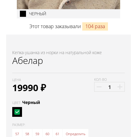
ЧЕРНЫЙ
Этот товар заказывали
104 раза
Кепка-ушанка из норки на натуральной коже
Абелар
КОЛ-ВО
ЦЕНА
19990
₽
Черный
ЦВЕТ:
РАЗМЕР:
57
58
59
60
61
Определить