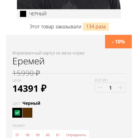
ЧЕРНЫЙ
Этот товар заказывали
134 раза
- 10%
Формованный картуз из меха норки
Еремей
15990 ₽
КОЛ-ВО
ЦЕНА
14391
₽
Черный
ЦВЕТ:
РАЗМЕР:
57
58
59
60
61
Определить