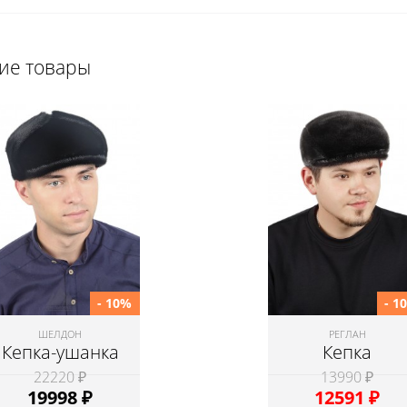
щие товары
- 10%
- 1
ШЕЛДОН
РЕГЛАН
Кепка-ушанка
Кепка
22220 ₽
13990 ₽
19998
₽
12591
₽