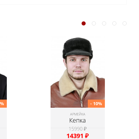
0%
- 10%
АРМЕЙКА
Кепка
15990 ₽
14391
₽