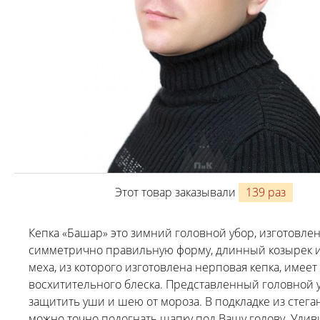
Этот товар заказывали
139 раз
Кепка «Башар» это зимний головной убор, изготовле
симметрично правильную форму, длинный козырек и
меха, из которого изготовлена нерповая кепка, имеет
восхитительного блеска. Представленный головной 
защитить уши и шею от мороза. В подкладке из стега
можно точно подогнать шапку под Вашу голову. Уди