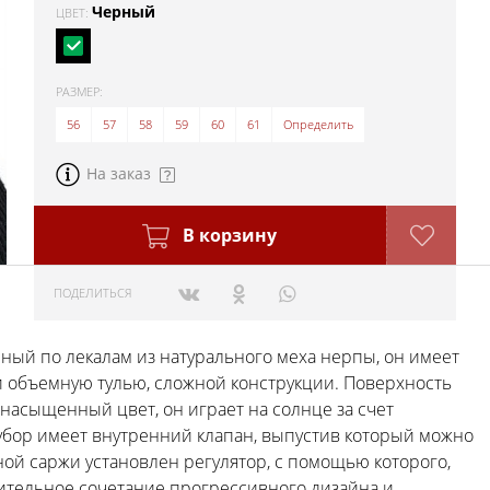
Черный
ЦВЕТ:
РАЗМЕР:
56
57
58
59
60
61
Определить
На заказ
В корзину
ПОДЕЛИТЬСЯ
нный по лекалам из натурального меха нерпы, он имеет
 объемную тулью, сложной конструкции. Поверхность
 насыщенный цвет, он играет на солнце за счет
убор имеет внутренний клапан, выпустив который можно
ной саржи установлен регулятор, с помощью которого,
вительное сочетание прогрессивного дизайна и