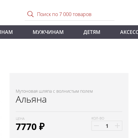
ИНАМ
МУЖЧИНАМ
ДЕТЯМ
АКСЕС
Мутоновая шляпа с волнистым полем
Альяна
КОЛ-ВО
ЦЕНА
7770
₽