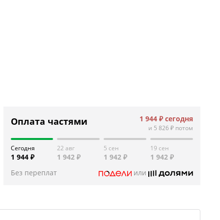
1 944 ₽
сегодня
Оплата частями
и
5 826 ₽
потом
Сегодня
22 авг
5 сен
19 сен
1 944 ₽
1 942 ₽
1 942 ₽
1 942 ₽
Без переплат
или