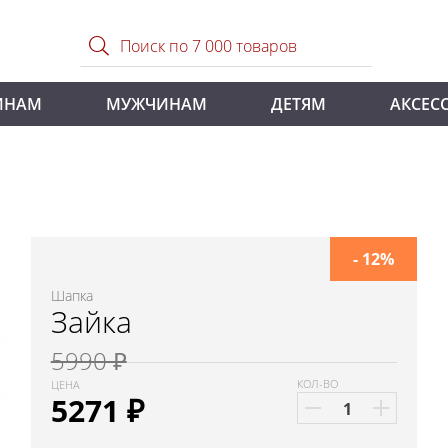
ИНАМ
МУЖЧИНАМ
ДЕТЯМ
АКСЕС
- 12%
Шапка
Зайка
5990 ₽
КОЛ-ВО
ЦЕНА
5271
₽