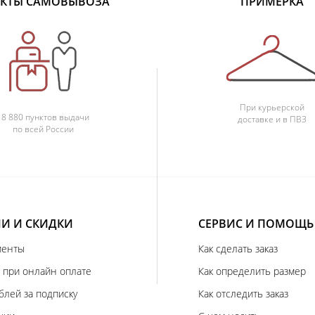
КТЫ САМОВЫВОЗА
ПРИМЕРКА
При курьерской
18 880 пунктов выдачи
доставке и в ПВЗ
по всей России
И И СКИДКИ
СЕРВИС И ПОМОЩЬ
иенты
Как сделать заказ
 при онлайн оплате
Как определить размер
блей за подписку
Как отследить заказ