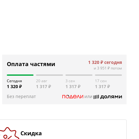
1 320 ₽
сегодня
Оплата частями
и
3 951 ₽
потом
Сегодня
20 авг
3 сен
17 сен
1 320 ₽
1 317 ₽
1 317 ₽
1 317 ₽
Без переплат
или
Скидка