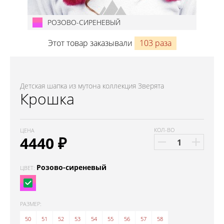
РОЗОВО-СИРЕНЕВЫЙ
Этот товар заказывали
103 раза
Детская шапка из мутона коллекция Зверята
Крошка
КОЛ-ВО
ЦЕНА
4440
₽
Розово-сиреневый
ЦВЕТ:
РАЗМЕР:
50
51
52
53
54
55
56
57
58