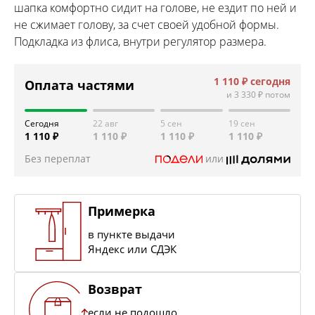
шапка комфортно сидит на голове, не ездит по ней и
не сжимает голову, за счет своей удобной формы.
Подкладка из флиса, внутри регулятор размера.
1 110 ₽
сегодня
Оплата частями
и
3 330 ₽
потом
Сегодня
22 авг
5 сен
19 сен
1 110 ₽
1 110 ₽
1 110 ₽
1 110 ₽
Без переплат
или
Примерка
в пункте выдачи
Яндекс или СДЭК
Возврат
если не подошло