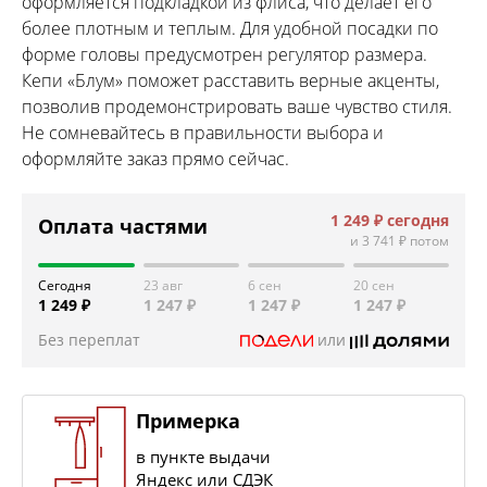
оформляется подкладкой из флиса, что делает его
более плотным и теплым. Для удобной посадки по
форме головы предусмотрен регулятор размера.
Кепи «Блум» поможет расставить верные акценты,
позволив продемонстрировать ваше чувство стиля.
Не сомневайтесь в правильности выбора и
оформляйте заказ прямо сейчас.
1 249 ₽
сегодня
Оплата частями
и
3 741 ₽
потом
Сегодня
23 авг
6 сен
20 сен
1 249 ₽
1 247 ₽
1 247 ₽
1 247 ₽
Без переплат
или
Примерка
в пункте выдачи
Яндекс или СДЭК