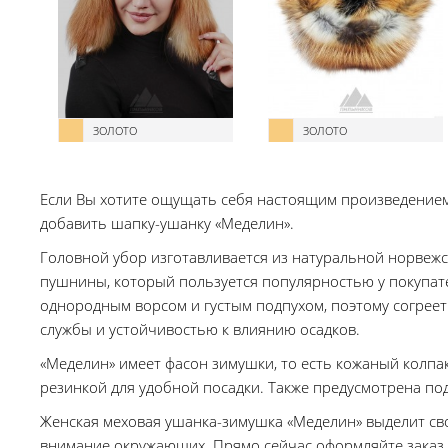
ЗОЛОТО
ЗОЛОТО
Если Вы хотите ощущать себя настоящим произведением 
добавить шапку-ушанку «Меделин».
Головной убор изготавливается из натуральной норвеж
пушнины, который пользуется популярностью у покупате
однородным ворсом и густым подпухом, поэтому согреет
службы и устойчивостью к влиянию осадков.
«Меделин» имеет фасон зимушки, то есть кожаный колпа
резинкой для удобной посадки. Также предусмотрена под
Женская меховая ушанка-зимушка «Меделин» выделит св
внимание окружающих. Прямо сейчас оформляйте заказ