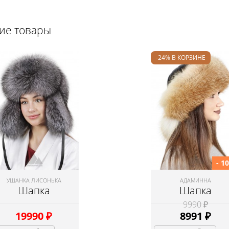
щие товары
-24% В КОРЗИНЕ
- 1
УШАНКА ЛИСОНЬКА
АДАМИННА
Шапка
Шапка
9990 ₽
19990
₽
8991
₽