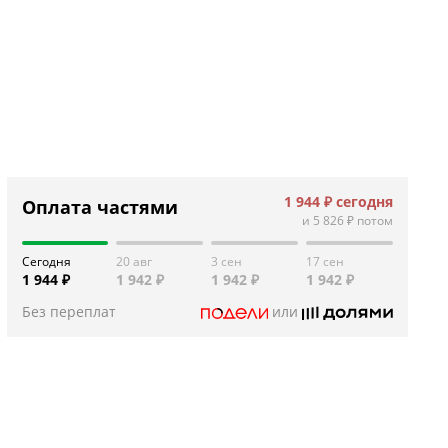
1 944 ₽
сегодня
Оплата частями
и
5 826 ₽
потом
Сегодня
20 авг
3 сен
17 сен
1 944 ₽
1 942 ₽
1 942 ₽
1 942 ₽
Без переплат
или