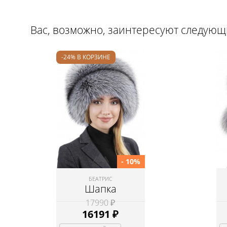
Вас, возможно, заинтересуют следую
-24% В КОРЗИНЕ
- 10%
БЕАТРИС
Шапка
17990 ₽
16191
₽