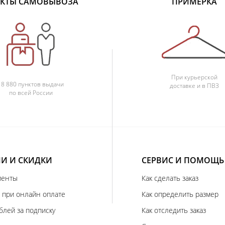
КТЫ САМОВЫВОЗА
ПРИМЕРКА
При курьерской
18 880 пунктов выдачи
доставке и в ПВЗ
по всей России
И И СКИДКИ
СЕРВИС И ПОМОЩЬ
иенты
Как сделать заказ
 при онлайн оплате
Как определить размер
блей за подписку
Как отследить заказ