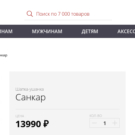
ИНАМ
МУЖЧИНАМ
ДЕТЯМ
АКСЕС
нкар
Шапка-ушанка
Санкар
КОЛ-ВО
ЦЕНА
13990
₽