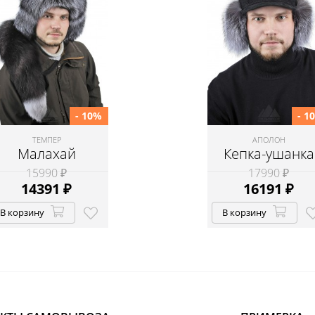
- 10%
- 1
ТЕМПЕР
АПОЛОН
Малахай
Кепка-ушанка
15990 ₽
17990 ₽
14391
₽
16191
₽
В корзину
В корзину