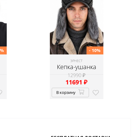
0%
- 10%
ЭРНЕСТ
Кепка-ушанка
12990 ₽
11691
₽
В корзину