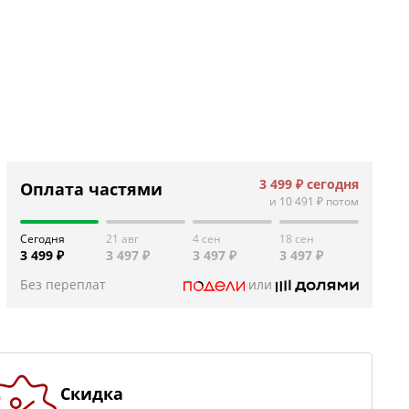
3 499 ₽
сегодня
Оплата частями
и
10 491 ₽
потом
Сегодня
21 авг
4 сен
18 сен
3 499 ₽
3 497 ₽
3 497 ₽
3 497 ₽
Без переплат
или
Скидка