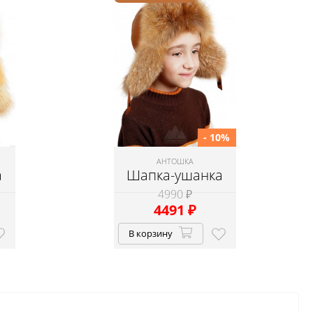
- 10%
АНТОШКА
а
Шапка-ушанка
4990 ₽
4491
₽
В корзину