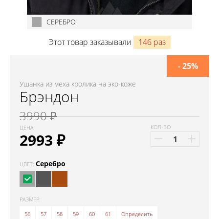
СЕРЕБРО
Этот товар заказывали
146 раз
- 25%
Ушанка из меха кролика на эко-коже
Брэндон
3990 ₽
КОЛ-ВО
ЦЕНА
2993
₽
Серебро
ЦВЕТ:
РАЗМЕР:
56
57
58
59
60
61
Определить