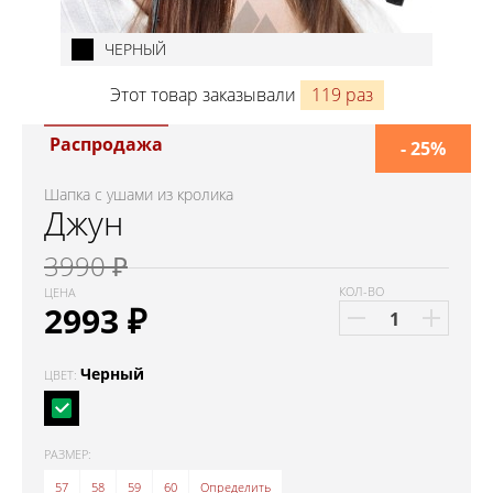
ЧЕРНЫЙ
Этот товар заказывали
119 раз
Распродажа
- 25%
Шапка с ушами из кролика
Джун
3990 ₽
КОЛ-ВО
ЦЕНА
2993
₽
Черный
ЦВЕТ:
РАЗМЕР:
57
58
59
60
Определить