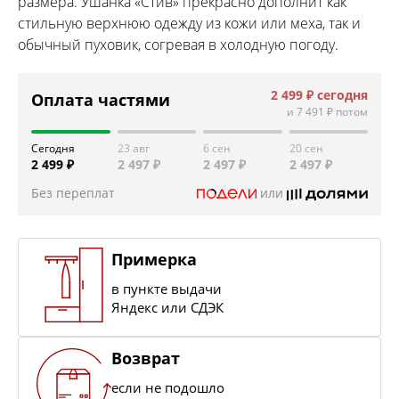
размера. Ушанка «Стив» прекрасно дополнит как
стильную верхнюю одежду из кожи или меха, так и
обычный пуховик, согревая в холодную погоду.
2 499 ₽
сегодня
Оплата частями
и
7 491 ₽
потом
Сегодня
23 авг
6 сен
20 сен
2 499 ₽
2 497 ₽
2 497 ₽
2 497 ₽
Без переплат
или
Примерка
в пункте выдачи
Яндекс или СДЭК
Возврат
если не подошло