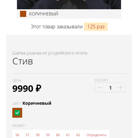
КОРИЧНЕВЫЙ
Этот товар заказывали
125 раз
Шапка-ушанка из уссурийского енота
Стив
КОЛ-ВО
ЦЕНА
9990
₽
Коричневый
ЦВЕТ:
РАЗМЕР:
56
57
58
59
60
61
62
Определить