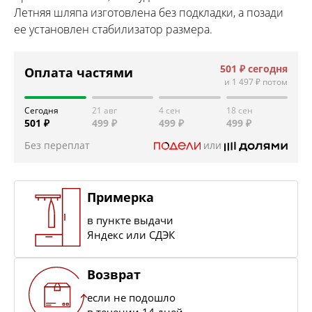
Летняя шляпа изготовлена без подкладки, а позади
ее установлен стабилизатор размера.
501 ₽
сегодня
Оплата частями
и
1 497 ₽
потом
Сегодня
21 авг
4 сен
18 сен
501 ₽
499 ₽
499 ₽
499 ₽
Без переплат
или
Примерка
в пункте выдачи
Яндекс или СДЭК
Возврат
если не подошло
в течении 14 дней