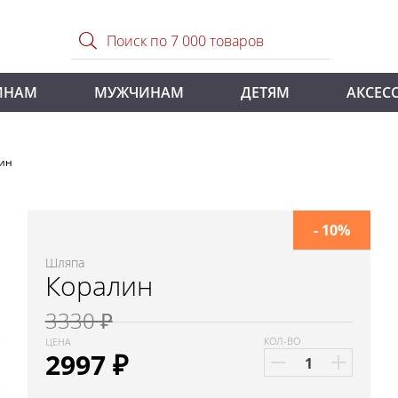
ИНАМ
МУЖЧИНАМ
ДЕТЯМ
АКСЕС
ин
- 10%
Шляпа
Коралин
3330 ₽
КОЛ-ВО
ЦЕНА
2997
₽