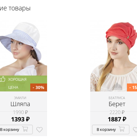
щие товары
ХОРОШАЯ
- 30%
- 1
ЦЕНА
ЭМИЛИ
БЕАТРИСА
Шляпа
Берет
1990 ₽
2220 ₽
1393
₽
1887
₽
В корзину
В корзину