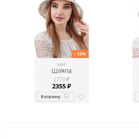
- 15%
АЖУР
Шляпа
2770 ₽
2355
₽
В корзину