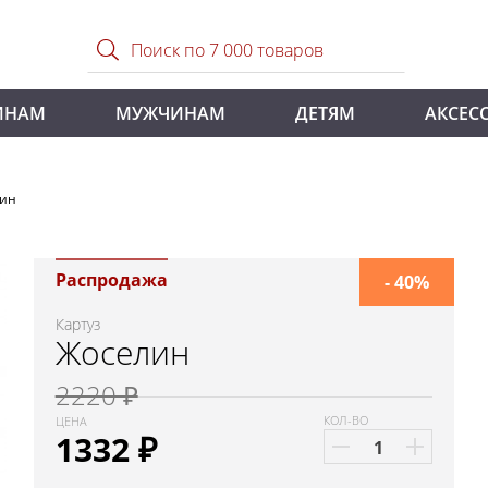
ИНАМ
МУЖЧИНАМ
ДЕТЯМ
АКСЕС
лин
Распродажа
- 40%
Картуз
Жоселин
2220 ₽
КОЛ-ВО
ЦЕНА
1332
₽