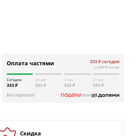
333 ₽
сегодня
Оплата частями
и
999 ₽
потом
Сегодня
24 авг
7 сен
21 сен
333 ₽
333 ₽
333 ₽
333 ₽
Без переплат
или
Скидка