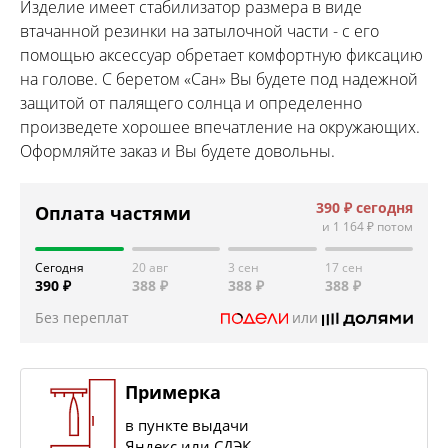
Изделие имеет стабилизатор размера в виде
втачанной резинки на затылочной части - с его
помощью аксессуар обретает комфортную фиксацию
на голове. С беретом «Сан» Вы будете под надежной
защитой от палящего солнца и определенно
произведете хорошее впечатление на окружающих.
Оформляйте заказ и Вы будете довольны.
390 ₽
сегодня
Оплата частями
и
1 164 ₽
потом
Сегодня
20 авг
3 сен
17 сен
390 ₽
388 ₽
388 ₽
388 ₽
Без переплат
или
Примерка
в пункте выдачи
Яндекс или СДЭК