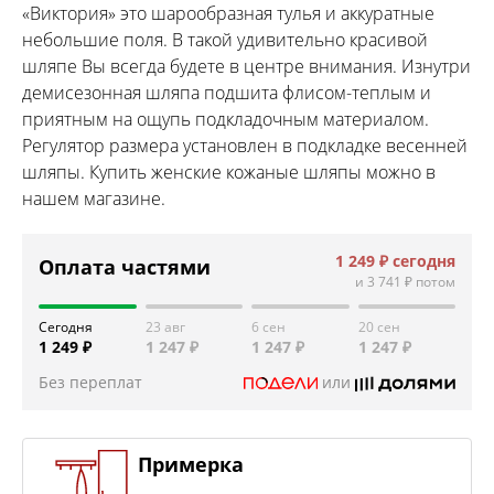
«Виктория» это шарообразная тулья и аккуратные
небольшие поля. В такой удивительно красивой
шляпе Вы всегда будете в центре внимания. Изнутри
демисезонная шляпа подшита флисом-теплым и
приятным на ощупь подкладочным материалом.
Регулятор размера установлен в подкладке весенней
шляпы. Купить женские кожаные шляпы можно в
нашем магазине.
1 249 ₽
сегодня
Оплата частями
и
3 741 ₽
потом
Сегодня
23 авг
6 сен
20 сен
1 249 ₽
1 247 ₽
1 247 ₽
1 247 ₽
Без переплат
или
Примерка