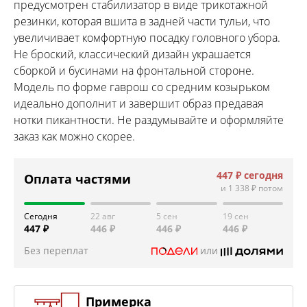
предусмотрен стабилизатор в виде трикотажной
резинки, которая вшита в задней части тульи, что
увеличивает комфортную посадку головного убора.
Не броский, классический дизайн украшается
сборкой и бусинами на фронтальной стороне.
Модель по форме гаврош со средним козырьком
идеально дополнит и завершит образ предавая
нотки пикантности. Не раздумывайте и оформляйте
заказ как можно скорее.
447 ₽
сегодня
Оплата частями
и
1 338 ₽
потом
Сегодня
22 авг
5 сен
19 сен
447 ₽
446 ₽
446 ₽
446 ₽
Без переплат
или
Примерка