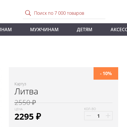
ИНАМ
МУЖЧИНАМ
ДЕТЯМ
АКСЕС
- 10%
Картуз
Литва
2550 ₽
КОЛ-ВО
ЦЕНА
2295
₽