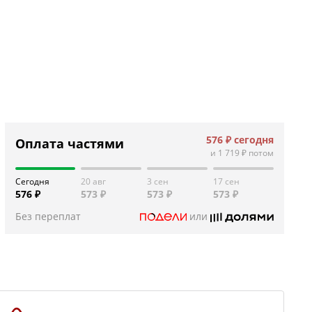
576 ₽
сегодня
Оплата частями
и
1 719 ₽
потом
Сегодня
20 авг
3 сен
17 сен
576 ₽
573 ₽
573 ₽
573 ₽
Без переплат
или