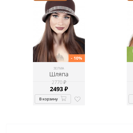
- 10%
ЗЕЛМА
Шляпа
2770 ₽
2493
₽
В корзину