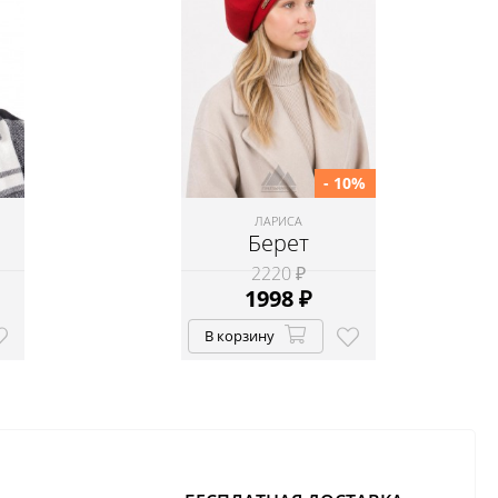
- 10%
ЛАРИСА
Берет
2220 ₽
1998
₽
В корзину