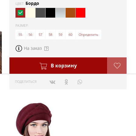
Бордо
ЦВЕТ:
РАЗМЕР:
55
56
57
58
59
60
Определить
На заказ
В корзину
ПОДЕЛИТЬСЯ