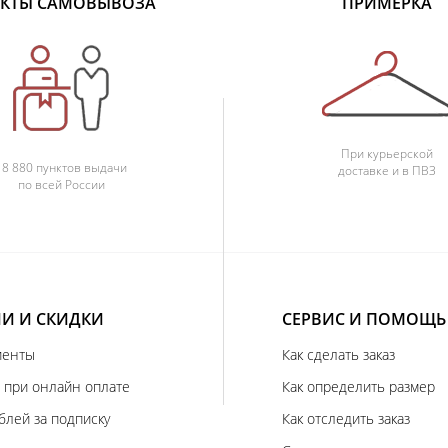
КТЫ САМОВЫВОЗА
ПРИМЕРКА
При курьерской
18 880 пунктов выдачи
доставке и в ПВЗ
по всей России
И И СКИДКИ
СЕРВИС И ПОМОЩЬ
иенты
Как сделать заказ
 при онлайн оплате
Как определить размер
блей за подписку
Как отследить заказ