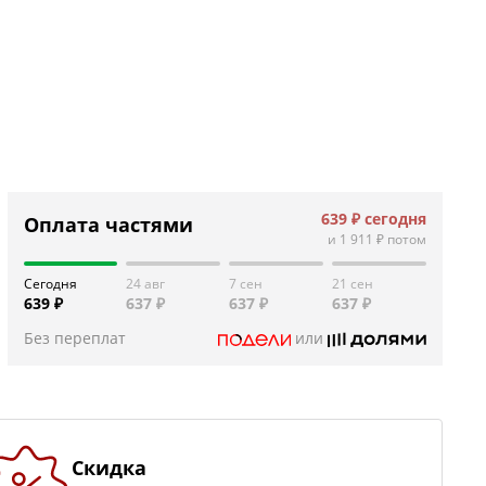
639 ₽
сегодня
Оплата частями
и
1 911 ₽
потом
Сегодня
24 авг
7 сен
21 сен
639 ₽
637 ₽
637 ₽
637 ₽
Без переплат
или
Скидка