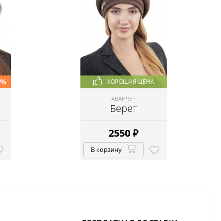
0%
ХОРОШАЯ ЦЕНА
АВАНЧУР
Берет
2550
₽
В корзину