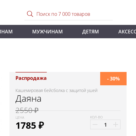
ИНАМ
МУЖЧИНАМ
ДЕТЯМ
АКСЕС
Распродажа
- 30%
Кашемировая бейсболка с защитой ушей
Даяна
2550 ₽
КОЛ-ВО
ЦЕНА
1785
₽