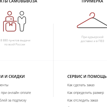
КТЫ САМОВЫВОЗА
ПРИМЕРКА
При курьерской
18 880 пунктов выдачи
доставке и в ПВЗ
по всей России
И И СКИДКИ
СЕРВИС И ПОМОЩЬ
иенты
Как сделать заказ
 при онлайн оплате
Как определить размер
блей за подписку
Как отследить заказ