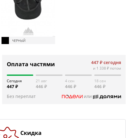
ЧЕРНЫЙ
447 ₽
сегодня
Оплата частями
и
1 338 ₽
потом
Сегодня
21 авг
4 сен
18 сен
447 ₽
446 ₽
446 ₽
446 ₽
Без переплат
или
Скидка