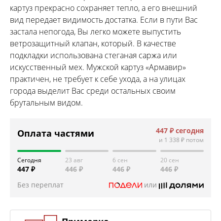
картуз прекрасно сохраняет тепло, а его внешний
вид передает видимость достатка. Если в пути Вас
застала непогода, Вы легко можете выпустить
ветрозащитный клапан, который. В качестве
подкладки использована стеганая саржа или
искусственный мех. Мужской картуз «Армавир»
практичен, не требует к себе ухода, а на улицах
города выделит Вас среди остальных своим
брутальным видом.
447 ₽
сегодня
Оплата частями
и
1 338 ₽
потом
Сегодня
23 авг
6 сен
20 сен
447 ₽
446 ₽
446 ₽
446 ₽
Без переплат
или