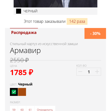
ЧЕРНЫЙ
Этот товар заказывали
142 раза
Распродажа
- 30%
Стильный картуз из искусственной замши
Армавир
2550 ₽
КОЛ-ВО
ЦЕНА
1785
₽
Черный
ЦВЕТ:
РАЗМЕР:
59
60
61
Определить