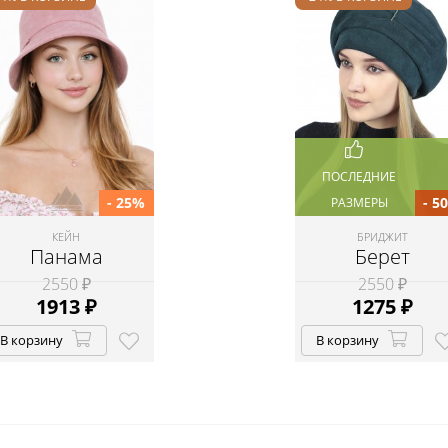
ПОСЛЕДНИЕ
- 25%
- 5
РАЗМЕРЫ
КЕЙН
БРИДЖИТ
Панама
Берет
2550 ₽
2550 ₽
1913
₽
1275
₽
В корзину
В корзину