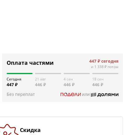
447 ₽
сегодня
Оплата частями
и
1 338 ₽
потом
Сегодня
21 авг
4 сен
18 сен
447 ₽
446 ₽
446 ₽
446 ₽
Без переплат
или
Скидка