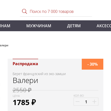
ИНАМ
МУЖЧИНАМ
ДЕТЯМ
АКСЕС
Валери
Распродажа
- 30%
Берет французский из эко-замши
Валери
2550 ₽
КОЛ-ВО
ЦЕНА
1785
₽