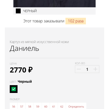
ЧЕРНЫЙ
Этот товар заказывали
102 раза
Картуз из мягкой искусственной кожи
Даниель
КОЛ-ВО
ЦЕНА
2770
₽
Черный
ЦВЕТ:
РАЗМЕР:
56
57
58
59
60
61
62
Определить