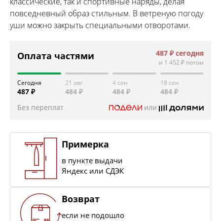
классические, так и спортивные наряды, делая
повседневный образ стильным. В ветреную погоду
уши можно закрыть специальными отворотами.
487 ₽
сегодня
Оплата частями
и
1 452 ₽
потом
Сегодня
21 авг
4 сен
18 сен
487 ₽
484 ₽
484 ₽
484 ₽
Без переплат
или
Примерка
в пункте выдачи
Яндекс или СДЭК
Возврат
если не подошло