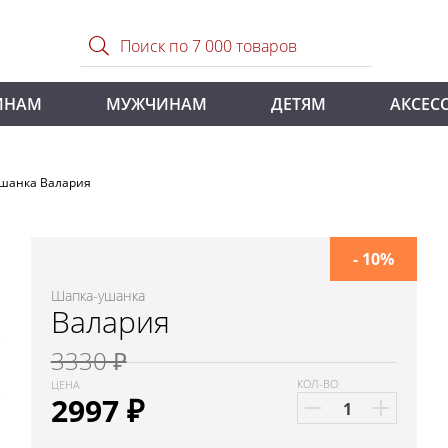
ИНАМ
МУЖЧИНАМ
ДЕТЯМ
АКСЕС
шанка Валария
- 10%
Шапка-ушанка
Валария
3330 ₽
КОЛ-ВО
ЦЕНА
2997
₽