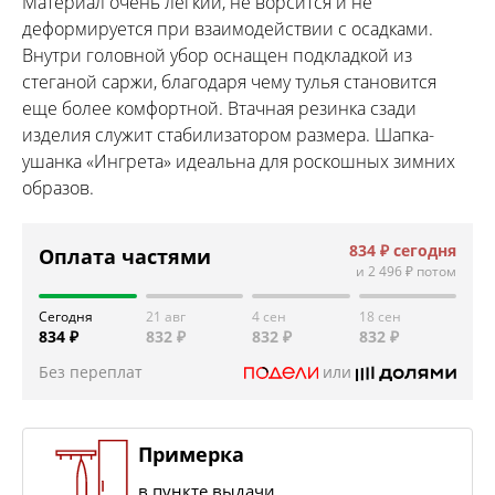
Материал очень легкий, не ворсится и не
деформируется при взаимодействии с осадками.
Внутри головной убор оснащен подкладкой из
стеганой саржи, благодаря чему тулья становится
еще более комфортной. Втачная резинка сзади
изделия служит стабилизатором размера. Шапка-
ушанка «Ингрета» идеальна для роскошных зимних
образов.
834 ₽
сегодня
Оплата частями
и
2 496 ₽
потом
Сегодня
21 авг
4 сен
18 сен
834 ₽
832 ₽
832 ₽
832 ₽
Без переплат
или
Примерка
в пункте выдачи