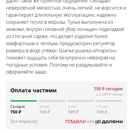
дарит такое же приятное ощущение. Обладает
невероятной мягкостью, очень легкий, не ворсится и
гарантирует длительную эксплуатацию, надежно
сохраняет тепло в морозы. Тулья выполнена из
экокожи, внутри головной убор оснащен подкладкой
из стеганой саржи, что делает изделие более
комфортным и теплым, предусмотрен регулятор
размера в виде утяжки. Шапка-ушанка «Иларион»
поможет ощущать себя безупречно невзирая на
погодные условия. Поэтому не раздумывайте и
оформляйте заказ.
750 ₽
сегодня
Оплата частями
и
2 247 ₽
потом
Сегодня
20 авг
3 сен
17 сен
750 ₽
749 ₽
749 ₽
749 ₽
Без переплат
или