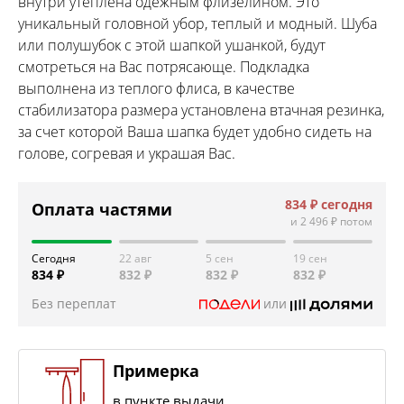
внутри утеплена одежным флизелином. Это
уникальный головной убор, теплый и модный. Шуба
или полушубок с этой шапкой ушанкой, будут
смотреться на Вас потрясающе. Подкладка
выполнена из теплого флиса, в качестве
стабилизатора размера установлена втачная резинка,
за счет которой Ваша шапка будет удобно сидеть на
голове, согревая и украшая Вас.
834 ₽
сегодня
Оплата частями
и
2 496 ₽
потом
Сегодня
22 авг
5 сен
19 сен
834 ₽
832 ₽
832 ₽
832 ₽
Без переплат
или
Примерка
в пункте выдачи