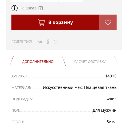
На заказ
В корзину
ПОДЕЛИТЬСЯ
ДОПОЛНИТЕЛЬНО
РАСЧЕТ ДОСТАВКИ
14915
АРТИКУЛ:
Искусственный мех; Плащевая ткань
МАТЕРИАЛ:
Флис
ПОДКЛАДКА:
Для мужчин
ПОЛ:
Зима
СЕЗОН: