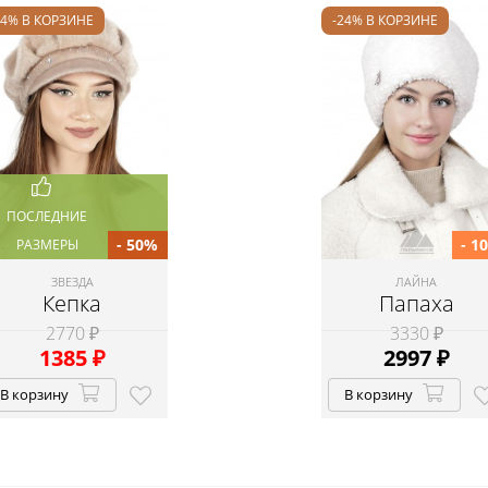
24% В КОРЗИНЕ
-24% В КОРЗИНЕ
ПОСЛЕДНИЕ
- 50%
- 1
РАЗМЕРЫ
ЗВЕЗДА
ЛАЙНА
Кепка
Папаха
2770 ₽
3330 ₽
1385
₽
2997
₽
В корзину
В корзину