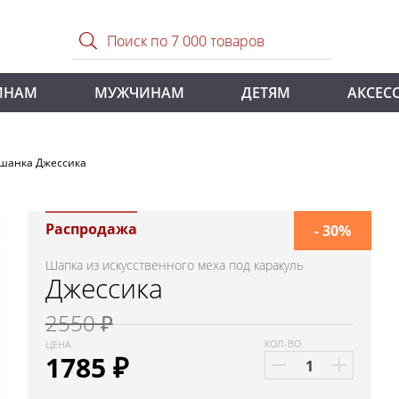
ИНАМ
МУЖЧИНАМ
ДЕТЯМ
АКСЕС
шанка Джессика
Распродажа
- 30%
Шапка из искусственного меха под каракуль
Джессика
2550 ₽
КОЛ-ВО
ЦЕНА
1785
₽