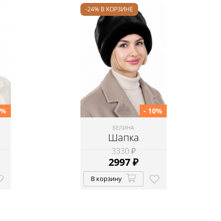
-24% В КОРЗИНЕ
0%
- 10%
БЕЛИНА
Шапка
3330 ₽
2997
₽
В корзину