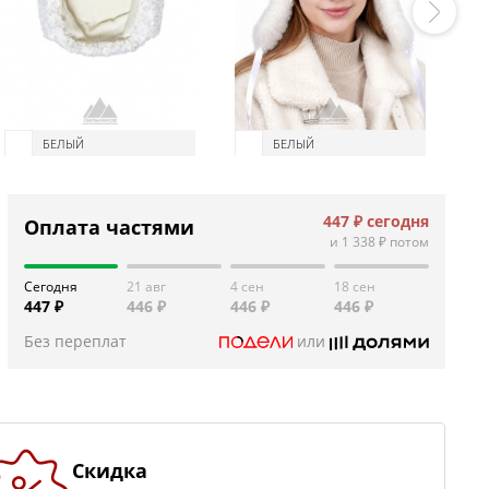
БЕЛЫЙ
БЕЛЫЙ
447 ₽
сегодня
Оплата частями
и
1 338 ₽
потом
Сегодня
21 авг
4 сен
18 сен
447 ₽
446 ₽
446 ₽
446 ₽
Без переплат
или
Скидка