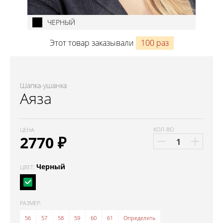
ЧЕРНЫЙ
Этот товар заказывали
100 раз
Шапка-ушанка
Аяза
КОЛ-ВО
ЦЕНА
2770
₽
Черный
ЦВЕТ:
РАЗМЕР:
56
57
58
59
60
61
Определить