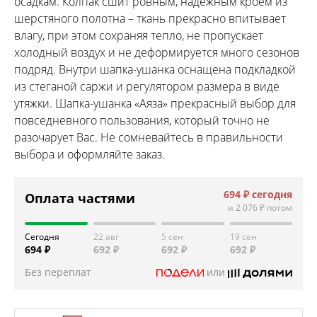
осадкам. Колпак сшит ровным, надежным кроем из
шерстяного полотна – ткань прекрасно впитывает
влагу, при этом сохраняя тепло, не пропускает
холодный воздух и не деформируется много сезонов
подряд. Внутри шапка-ушанка оснащена подкладкой
из стеганой саржи и регулятором размера в виде
утяжки. Шапка-ушанка «Аяза» прекрасный выбор для
повседневного пользования, который точно не
разочарует Вас. Не сомневайтесь в правильности
выбора и оформляйте заказ.
694 ₽
сегодня
Оплата частями
и
2 076 ₽
потом
Сегодня
22 авг
5 сен
19 сен
694 ₽
692 ₽
692 ₽
692 ₽
Без переплат
или