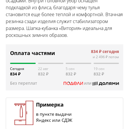
осадками. Внутри головной убор оснащен
подкладкой из флиса, благодаря чему тулья
становится еще более теплой и комфортной. Втачная
резинка сзади изделия служит стабилизатором
размера. Шапка-кубанка «Витория» идеальна для
роскошных зимних образов.
834 ₽
сегодня
Оплата частями
и
2 496 ₽
потом
Сегодня
22 авг
5 сен
19 сен
834 ₽
832 ₽
832 ₽
832 ₽
Без переплат
или
Примерка
в пункте выдачи
Яндекс или СДЭК