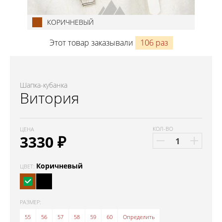
КОРИЧНЕВЫЙ
Этот товар заказывали
106 раз
Шапка-кубанка
Витория
КОЛ-ВО
ЦЕНА
3330
₽
Коричневый
ЦВЕТ:
РАЗМЕР:
55
56
57
58
59
60
Определить