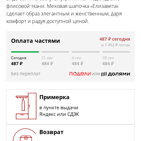
флисовой ткани. Меховая шапочка «Елизавета»
сделает образ элегантным и женственным, даря
комфорт и радуя доступной ценой.
487 ₽
сегодня
Оплата частями
и
1 452 ₽
потом
Сегодня
21 авг
4 сен
18 сен
487 ₽
484 ₽
484 ₽
484 ₽
Без переплат
или
Примерка
в пункте выдачи
Яндекс или СДЭК
Возврат