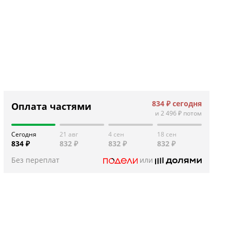
834 ₽
сегодня
Оплата частями
и
2 496 ₽
потом
Сегодня
21 авг
4 сен
18 сен
834 ₽
832 ₽
832 ₽
832 ₽
Без переплат
или