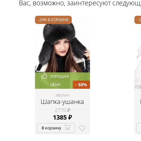
Вас, возможно, заинтересуют следую
-24% В КОРЗИНЕ
-
ХОРОШАЯ
- 50%
ЦЕНА
ЭВЕЛИН
Шапка-ушанка
2770 ₽
1385
₽
В корзину