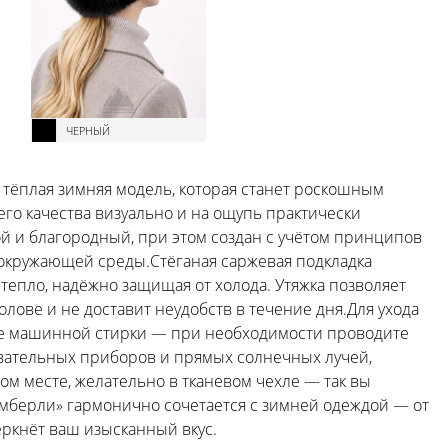
ЧЕРНЫЙ
 тёплая зимняя модель, которая станет роскошным
го качества визуально и на ощупь практически
той и благородный, при этом создан с учётом принципов
 окружающей среды.Стёганая саржевая подкладка
епло, надёжно защищая от холода. Утяжка позволяет
лове и не доставит неудобств в течение дня.Для ухода
йте машинной стирки — при необходимости проводите
евательных приборов и прямых солнечных лучей,
м месте, желательно в тканевом чехле — так вы
мберли» гармонично сочетается с зимней одеждой — от
ркнёт ваш изысканный вкус.