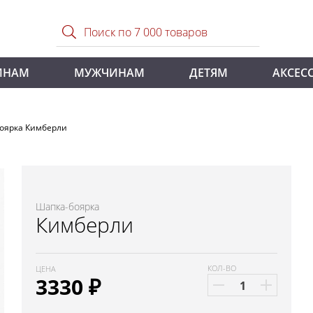
ИНАМ
МУЖЧИНАМ
ДЕТЯМ
АКСЕС
оярка Кимберли
Шапка-боярка
Кимберли
КОЛ-ВО
ЦЕНА
3330
₽