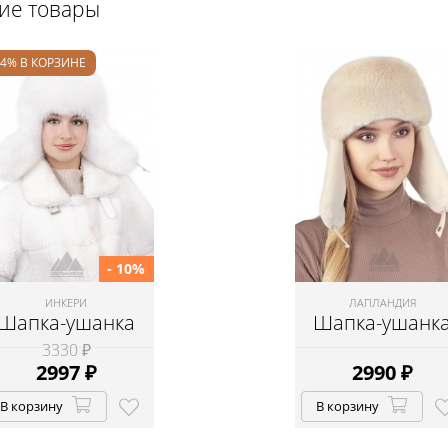
щие товары
24% В КОРЗИНЕ
- 10%
ИНКЕРИ
ЛАПЛАНДИЯ
Шапка-ушанка
Шапка-ушанк
3330 ₽
2997
₽
2990
₽
В корзину
В корзину