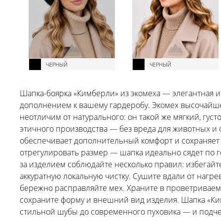
ЧЕРНЫЙ
ЧЕРНЫЙ
Шапка-боярка «Кимберли» из экомеха — элегантная и
дополнением к вашему гардеробу. Экомех высочайше
неотличим от натурального: он такой же мягкий, гус
этичного производства — без вреда для животных и
обеспечивает дополнительный комфорт и сохраняет т
отрегулировать размер — шапка идеально сядет по го
за изделием соблюдайте несколько правил: избега
аккуратную локальную чистку. Сушите вдали от нагр
бережно расправляйте мех. Храните в проветриваемо
сохраните форму и внешний вид изделия. Шапка «Ки
стильной шубы до современного пуховика — и подче